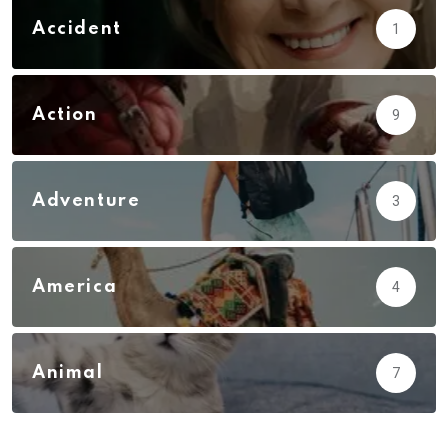
Accident
1
Action
9
Adventure
3
America
4
Animal
7