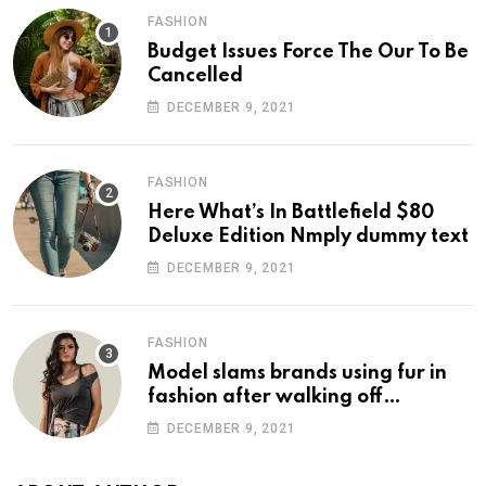
FASHION
Budget Issues Force The Our To Be
Cancelled
DECEMBER 9, 2021
FASHION
Here What’s In Battlefield $80
Deluxe Edition Nmply dummy text
DECEMBER 9, 2021
FASHION
Model slams brands using fur in
fashion after walking off
photoshoot
DECEMBER 9, 2021